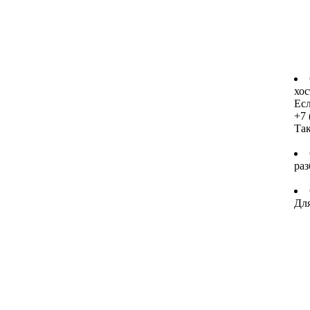
хос
Есл
+7 
Та
раз
Для