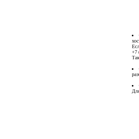
хос
Есл
+7 
Та
раз
Для