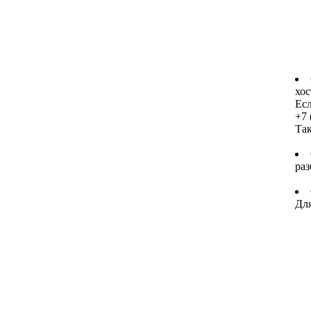
хос
Есл
+7 
Та
раз
Для