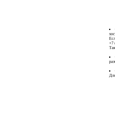
хос
Есл
+7 
Та
раз
Для