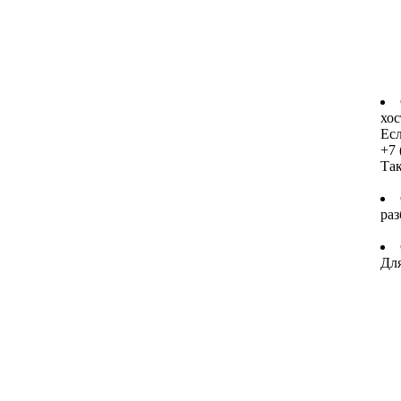
хос
Есл
+7 
Та
раз
Для