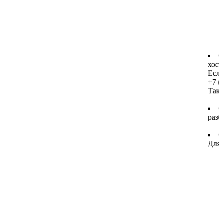
хос
Есл
+7 
Та
раз
Для