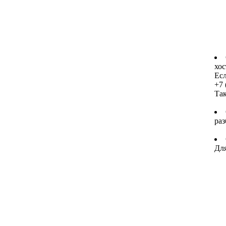
хос
Есл
+7 
Та
раз
Для