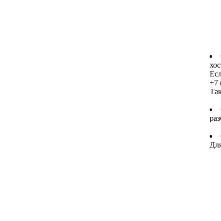
хос
Есл
+7 
Та
раз
Для