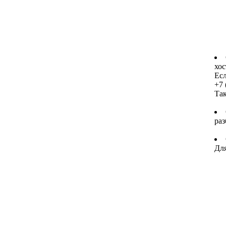
хос
Есл
+7 
Та
раз
Для